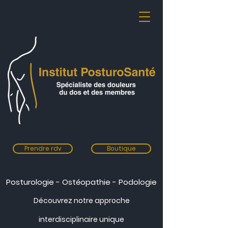
Prendre rdv
Boutique
Posturologie - Ostéopathie - Podologie
Découvrez not
re app
roc
he
inter
discipli
nair
e unique