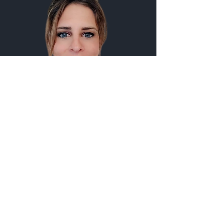
Jennifer NOËL
Podologue D.E