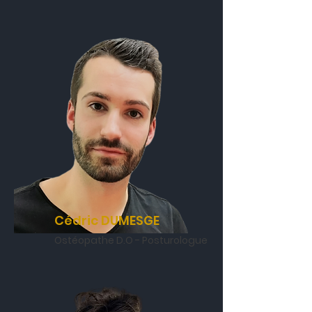
Cédric DUMESGE
Ostéopathe D.O - Posturologue