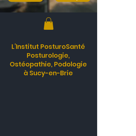
L'Institut PosturoSanté
Posturologie,
Ostéopathie, Podologie
à Sucy-en-Brie